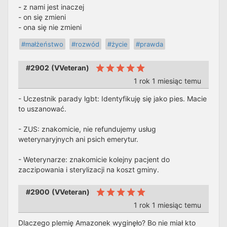
- z nami jest inaczej
- on się zmieni
- ona się nie zmieni
#małżeństwo
#rozwód
#życie
#prawda
#2902
(
VVeteran
)
1 rok 1 miesiąc temu
- Uczestnik parady lgbt: Identyfikuję się jako pies. Macie
to uszanować.
- ZUS: znakomicie, nie refundujemy usług
weterynaryjnych ani psich emerytur.
- Weterynarze: znakomicie kolejny pacjent do
zaczipowania i sterylizacji na koszt gminy.
#2900
(
VVeteran
)
1 rok 1 miesiąc temu
Dlaczego plemię Amazonek wyginęło? Bo nie miał kto