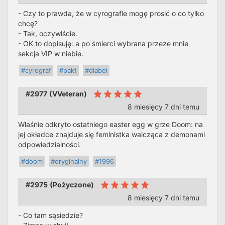
- Czy to prawda, że w cyrografie mogę prosić o co tylko
chcę?
- Tak, oczywiście.
- OK to dopisuję: a po śmierci wybrana przeze mnie
sekcja VIP w niebie.
#cyrograf
#pakt
#diabeł
#2977
(
VVeteran
)
8 miesięcy 7 dni temu
Właśnie odkryto ostatniego easter egg w grze Doom: na
jej okładce znajduje się feministka walcząca z demonami
odpowiedzialności.
#doom
#oryginalny
#1996
#2975
(
Pożyczone
)
8 miesięcy 7 dni temu
- Co tam sąsiedzie?