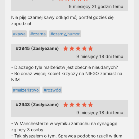
9 miesięcy 21 godzin temu
Nie piję czarnej kawy odkąd mój portfel gdzieś się
zapodział
#kawa
#czarna
#czarny_humor
#2945
(
Zasłyezane
)
9 miesięcy 18 dni temu
- Dlaczego tyle małżeństw jest obecnie nieudanych?
- Bo coraz więcej kobiet krzyczy na NIEGO zamiast na
NIM.
#małżeństwo
#rozwód
#2943
(
Zasłyszane
)
9 miesięcy 18 dni temu
- W Manchesterze w wymiku zamachu na synagogę
zginęły 3 osoby.
- Tak słyszałem o tym. Sprawca podobno rzucił w tłum