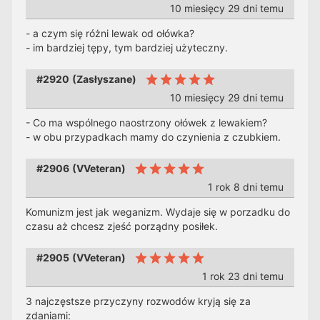
10 miesięcy 29 dni temu
- a czym się różni lewak od ołówka?
- im bardziej tępy, tym bardziej użyteczny.
#2920
(
Zasłyszane
)
10 miesięcy 29 dni temu
- Co ma wspólnego naostrzony ołówek z lewakiem?
- w obu przypadkach mamy do czynienia z czubkiem.
#2906
(
VVeteran
)
1 rok 8 dni temu
Komunizm jest jak weganizm. Wydaje się w porzadku do
czasu aż chcesz zjeść porządny posiłek.
#2905
(
VVeteran
)
1 rok 23 dni temu
3 najczęstsze przyczyny rozwodów kryją się za
zdaniami: