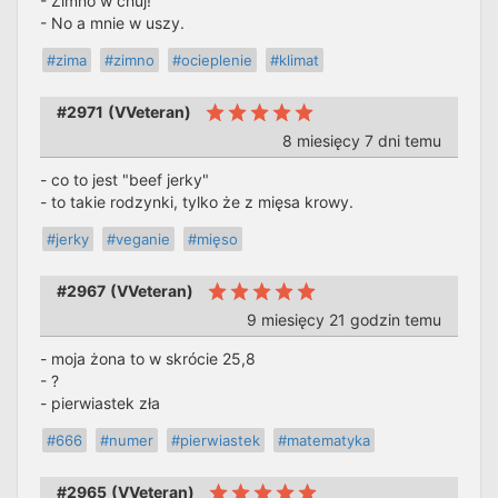
- Zimno w chuj!
- No a mnie w uszy.
#zima
#zimno
#ocieplenie
#klimat
#2971
(
VVeteran
)
8 miesięcy 7 dni temu
- co to jest "beef jerky"
- to takie rodzynki, tylko że z mięsa krowy.
#jerky
#veganie
#mięso
#2967
(
VVeteran
)
9 miesięcy 21 godzin temu
- moja żona to w skrócie 25,8
- ?
- pierwiastek zła
#666
#numer
#pierwiastek
#matematyka
#2965
(
VVeteran
)