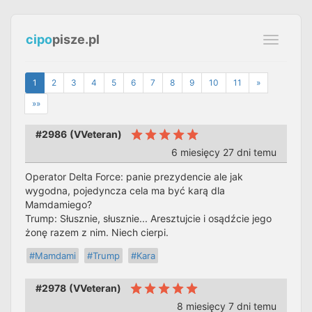
cipo
pisze.pl
Toggle
navigati
1
2
3
4
5
6
7
8
9
10
11
»
»»
#2986
(
VVeteran
)
6 miesięcy 27 dni temu
Operator Delta Force: panie prezydencie ale jak
wygodna, pojedyncza cela ma być karą dla
Mamdamiego?
Trump: Słusznie, słusznie... Aresztujcie i osądźcie jego
żonę razem z nim. Niech cierpi.
#Mamdami
#Trump
#Kara
#2978
(
VVeteran
)
8 miesięcy 7 dni temu