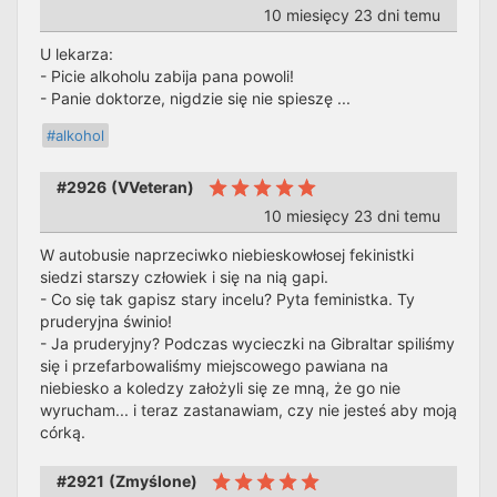
10 miesięcy 23 dni temu
U lekarza:
- Picie alkoholu zabija pana powoli!
- Panie doktorze, nigdzie się nie spieszę ...
#alkohol
#2926
(
VVeteran
)
10 miesięcy 23 dni temu
W autobusie naprzeciwko niebieskowłosej fekinistki
siedzi starszy człowiek i się na nią gapi.
- Co się tak gapisz stary incelu? Pyta feministka. Ty
pruderyjna świnio!
- Ja pruderyjny? Podczas wycieczki na Gibraltar spiliśmy
się i przefarbowaliśmy miejscowego pawiana na
niebiesko a koledzy założyli się ze mną, że go nie
wyrucham... i teraz zastanawiam, czy nie jesteś aby moją
córką.
#2921
(
Zmyślone
)