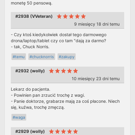
monetę 50 pensową.
#2938
(
VVeteran
)
9 miesięcy 18 dni temu
- Czy ktoś kiedykolwiek dostał tego darmowego
drona/laptop/tablet czy co tam "dają za darmo?
- tak, Chuck Norris.
#temu
#chucknorris
#zakupy
#2932
(
wolly
)
10 miesięcy 23 dni temu
Lekarz do pacjenta.
- Powinien pan zrzucić trochę z wagi.
- Panie doktorze, grabarze mają za coś płacone. Niech
się, kuźwa, trochę zmęczą.
#waga
#2929
(
wolly
)