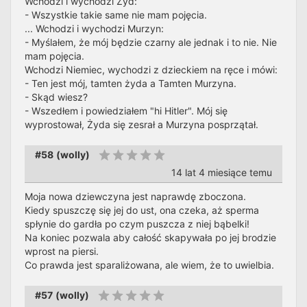
Wchodzi i wychodzi Żyd:
- Wszystkie takie same nie mam pojęcia.
... Wchodzi i wychodzi Murzyn:
- Myślałem, że mój będzie czarny ale jednak i to nie. Nie
mam pojęcia.
Wchodzi Niemiec, wychodzi z dzieckiem na ręce i mówi:
- Ten jest mój, tamten żyda a Tamten Murzyna.
- Skąd wiesz?
- Wszedłem i powiedziałem "hi Hitler". Mój się
wyprostował, Żyda się zesrał a Murzyna posprzątał.
#58
(
wolly
)
14 lat 4 miesiące temu
Moja nowa dziewczyna jest naprawdę zboczona.
Kiedy spuszczę się jej do ust, ona czeka, aż sperma
spłynie do gardła po czym puszcza z niej bąbelki!
Na koniec pozwala aby całość skapywała po jej brodzie
wprost na piersi.
Co prawda jest sparaliżowana, ale wiem, że to uwielbia.
#57
(
wolly
)