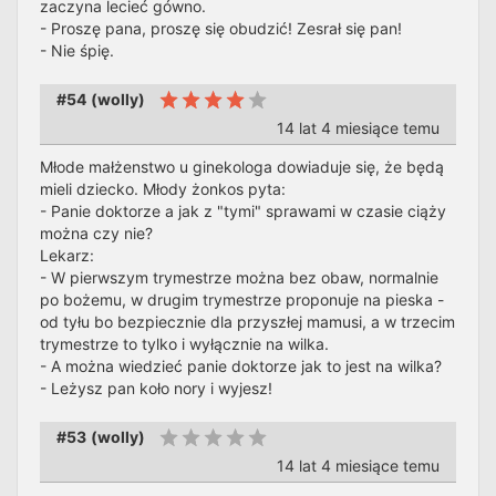
zaczyna lecieć gówno.
- Proszę pana, proszę się obudzić! Zesrał się pan!
- Nie śpię.
#54
(
wolly
)
14 lat 4 miesiące temu
Młode małżenstwo u ginekologa dowiaduje się, że będą
mieli dziecko. Młody żonkos pyta:
- Panie doktorze a jak z "tymi" sprawami w czasie ciąży
można czy nie?
Lekarz:
- W pierwszym trymestrze można bez obaw, normalnie
po bożemu, w drugim trymestrze proponuje na pieska -
od tyłu bo bezpiecznie dla przyszłej mamusi, a w trzecim
trymestrze to tylko i wyłącznie na wilka.
- A można wiedzieć panie doktorze jak to jest na wilka?
- Leżysz pan koło nory i wyjesz!
#53
(
wolly
)
14 lat 4 miesiące temu