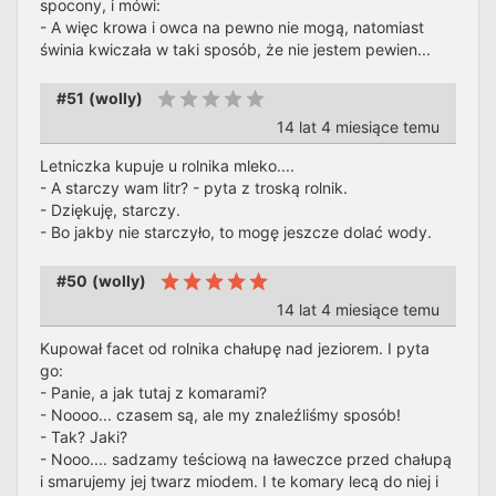
spocony, i mówi:
- A więc krowa i owca na pewno nie mogą, natomiast
świnia kwiczała w taki sposób, że nie jestem pewien...
#51
(
wolly
)
14 lat 4 miesiące temu
Letniczka kupuje u rolnika mleko....
- A starczy wam litr? - pyta z troską rolnik.
- Dziękuję, starczy.
- Bo jakby nie starczyło, to mogę jeszcze dolać wody.
#50
(
wolly
)
14 lat 4 miesiące temu
Kupował facet od rolnika chałupę nad jeziorem. I pyta
go:
- Panie, a jak tutaj z komarami?
- Noooo... czasem są, ale my znaleźliśmy sposób!
- Tak? Jaki?
- Nooo.... sadzamy teściową na ławeczce przed chałupą
i smarujemy jej twarz miodem. I te komary lecą do niej i