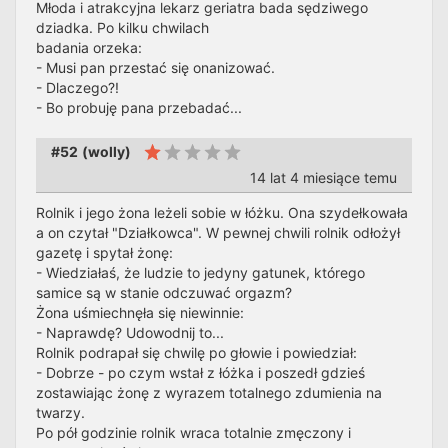
Młoda i atrakcyjna lekarz geriatra bada sędziwego
dziadka. Po kilku chwilach
badania orzeka:
- Musi pan przestać się onanizować.
- Dlaczego?!
- Bo probuję pana przebadać...
#52
(
wolly
)
14 lat 4 miesiące temu
Rolnik i jego żona leżeli sobie w łóżku. Ona szydełkowała
a on czytał "Działkowca". W pewnej chwili rolnik odłożył
gazetę i spytał żonę:
- Wiedziałaś, że ludzie to jedyny gatunek, którego
samice są w stanie odczuwać orgazm?
Żona uśmiechnęła się niewinnie:
- Naprawdę? Udowodnij to...
Rolnik podrapał się chwilę po głowie i powiedział:
- Dobrze - po czym wstał z łóżka i poszedł gdzieś
zostawiając żonę z wyrazem totalnego zdumienia na
twarzy.
Po pół godzinie rolnik wraca totalnie zmęczony i