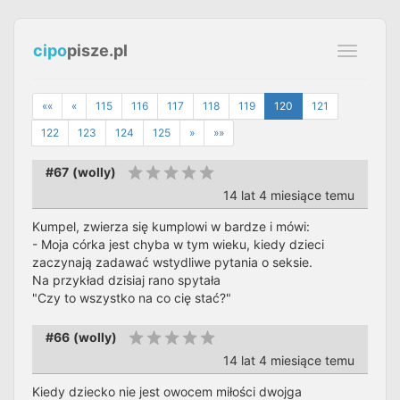
cipo
pisze.pl
Toggle
navigati
««
«
115
116
117
118
119
120
121
122
123
124
125
»
»»
#67
(
wolly
)
14 lat 4 miesiące temu
Kumpel, zwierza się kumplowi w bardze i mówi:
- Moja córka jest chyba w tym wieku, kiedy dzieci
zaczynają zadawać wstydliwe pytania o seksie.
Na przykład dzisiaj rano spytała
"Czy to wszystko na co cię stać?"
#66
(
wolly
)
14 lat 4 miesiące temu
Kiedy dziecko nie jest owocem miłości dwojga