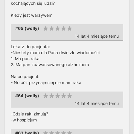
kochających się ludzi?
Kiedy jest warzywem
#65
(
wolly
)
14 lat 4 miesiące temu
Lekarz do pacjenta:
-Niestety mam dla Pana dwie złe wiadomości
1. Ma pan raka
2. Ma pan zaawansowanego alzheimera
Na co pacjent:
- No cóż przynajmniej nie mam raka
#64
(
wolly
)
14 lat 4 miesiące temu
-Gdzie raki zimują?
-w hospicjum
#63
(
wolly
)