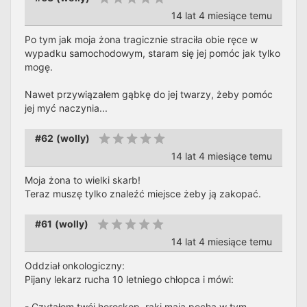
14 lat 4 miesiące temu
Po tym jak moja żona tragicznie straciła obie ręce w
wypadku samochodowym, staram się jej pomóc jak tylko
mogę.
Nawet przywiązałem gąbkę do jej twarzy, żeby pomóc
jej myć naczynia...
#62
(
wolly
)
14 lat 4 miesiące temu
Moja żona to wielki skarb!
Teraz muszę tylko znaleźć miejsce żeby ją zakopać.
#61
(
wolly
)
14 lat 4 miesiące temu
Oddział onkologiczny:
Pijany lekarz rucha 10 letniego chłopca i mówi:
- Czytałem twój horoskop, raki maja pecha w tym