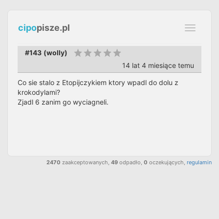
cipo
pisze.pl
Toggle
navigati
#143
(
wolly
)
14 lat 4 miesiące temu
Co sie stalo z Etopijczykiem ktory wpadl do dolu z
krokodylami?
Zjadl 6 zanim go wyciagneli.
2470
zaakceptowanych,
49
odpadło,
0
oczekujących,
regulamin