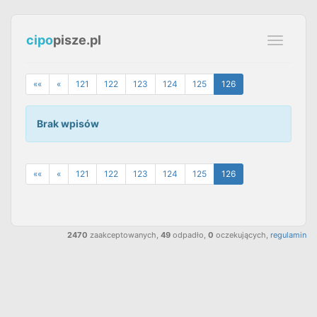
cipo
pisze.pl
Toggle
navigati
««
«
121
122
123
124
125
126
Brak wpisów
««
«
121
122
123
124
125
126
2470
zaakceptowanych,
49
odpadło,
0
oczekujących,
regulamin