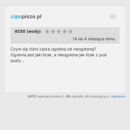
cipo
pisze.pl
Toggle
navigati
#250
(
wolly
)
14 lat 4 miesiące temu
Czym się różni cipka ogolona od neogolonej?
Ogolona jest jaki lizak, a nieogolona jak lizak z pod
szafy...
2470
zaakceptowanych,
49
odpadło,
0
oczekujących,
regulamin