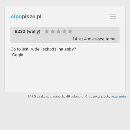
cipo
pisze.pl
Toggle
navigati
#232
(
wolly
)
14 lat 4 miesiące temu
Co to jest: rude i szkodzi na zęby?
-Cegła
2470
zaakceptowanych,
49
odpadło,
0
oczekujących,
regulamin