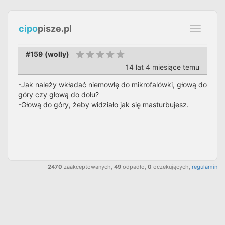
cipo
pisze.pl
Toggle
navigati
#159
(
wolly
)
14 lat 4 miesiące temu
-Jak należy wkładać niemowlę do mikrofalówki, głową do
góry czy głową do dołu?
-Głową do góry, żeby widziało jak się masturbujesz.
2470
zaakceptowanych,
49
odpadło,
0
oczekujących,
regulamin