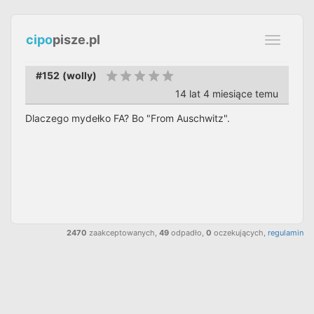
cipo
pisze.pl
Toggle
navigati
#152
(
wolly
)
14 lat 4 miesiące temu
Dlaczego mydełko FA? Bo "From Auschwitz".
2470
zaakceptowanych,
49
odpadło,
0
oczekujących,
regulamin